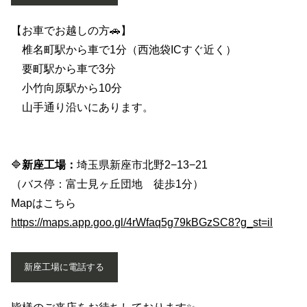
【お車でお越しの方🚗】
椎名町駅から車で1分（西池袋ICすぐ近く）
要町駅から車で3分
小竹向原駅から10分
山手通り沿いにあります。
🔷
新座工場：
埼玉県新座市北野2−13−21
（バス停：富士見ヶ丘団地 徒歩1分）
Mapはこちら
https://maps.app.goo.gl/4rWfaq5g79kBGzSC8?g_st=il
新座工場に電話する