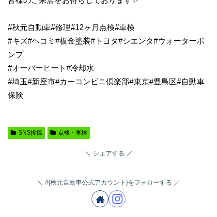
皆様のご来店をお待ちしております✨
#秋元自動車#修理#12ヶ月点検#車検
#キズ#ヘコミ#板金塗装#トヨタ#シエンタ#ウォーターポ
ンプ
#オーバーヒート#冷却水
#埼玉#新座市#カーコンビニ倶楽部#東京#豊島区#自動車
保険
SNS投稿
点検・車検
シェアする
#{秋元自動車公式アカウント}をフォローする