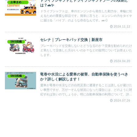
ドライブシャフトとドライブシャフトブーツの役割と
お車まめちしき
は？🚗✨
ドライブシャフトは、車のエンジンから発生した動力を、車輪に伝
えるための重要な部品です。簡単に言うと、エンジンの力をタイヤ
に届ける「パイプ」のような存在なんです。🚗💨
2024.11.12
セレナ｜ブレーキパッド交換｜新座市
SNS投稿
ブレーキパッドを交換しないとどうなるのか？交換を勧められたけ
ど果たして交換した方がいいのか？などの疑問についてお答えいた
します。
2024.04.20
竜巻や水没による愛車の被害、自動車保険を使うべき
SNS投稿
か？詳しく解説します！
愛車が竜巻や水没などの自然災害に遭遇することは誰しもが避けた
い事態ですが、万が一そんな状況になった場合には、どのように対
応すれば良いのでしょうか。特に自動車保険の利用について、詳し
く解説します✨
2024.07.26