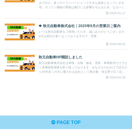
みです📈。多くのドライバーにとって大きな負担となっています
😢。ガソリン価格の変動は家計にも影響を与えるため、なるべく燃
費の良い運転を心がけることが重要です。そこで、今回は 燃費を
2025.01.17
良くする運転テクニック をご紹介します！
🍁 秋元自動車株式会社｜2025年9月の営業日ご案内
SNS投稿
いつも秋元自動車をご利用いただき、誠にありがとうございます。
9月は祝日が多くなっておりますので、営業...
2025.09.02
秋元自動車HP開設しました
SNS投稿
秋元自動車株式会社は車検・点検・板金・塗装・車両販売だけでな
く各種損害保険も取り扱っております。みなさまのおかげで設立か
ら55年多くの方に愛される会社として東京都・埼玉県で日々活動
しております。
2024.04.18
PAGE TOP