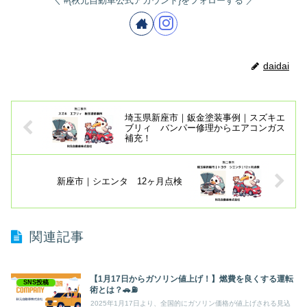
#{秋元自動車公式アカウント}をフォローする
daidai
埼玉県新座市｜鈑金塗装事例｜スズキエ
ブリィ バンパー修理からエアコンガス
補充！
新座市｜シエンタ 12ヶ月点検
関連記事
【1月17日からガソリン値上げ！】燃費を良くする運転
SNS投稿
術とは？🚗⛽
2025年1月17日より、全国的にガソリン価格が値上げされる見込