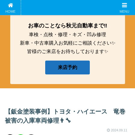
ホーム
企業概要
鈑金工募集中！
アクセス
HOME
MENU
お車のことなら秋元自動車まで‼️
車検・点検・修理・キズ・凹み修理
新車・中古車購入お気軽にご相談ください✨
皆様のご来店をお待ちしております✨
来店予約
【鈑金塗装事例】トヨタ・ハイエース 竜巻
被害の入庫車両修理👨‍🔧
2024.09.11