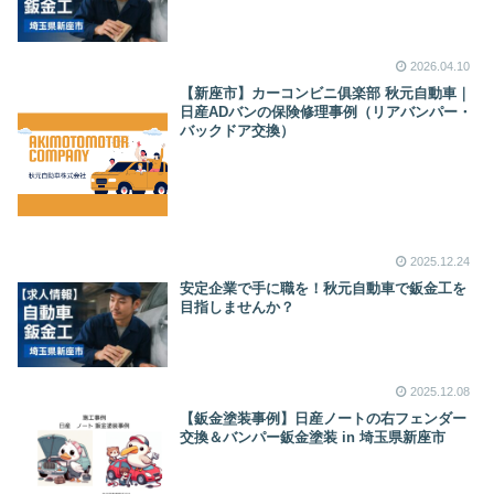
2026.04.10
【新座市】カーコンビニ俱楽部 秋元自動車｜
日産ADバンの保険修理事例（リアバンパー・
バックドア交換）
2025.12.24
安定企業で手に職を！秋元自動車で鈑金工を
目指しませんか？
2025.12.08
【鈑金塗装事例】日産ノートの右フェンダー
交換＆バンパー鈑金塗装 in 埼玉県新座市