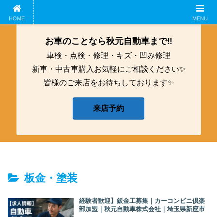
ホーム
企業概要
鈑金工募集中！
アクセス
HOME
MENU
お車のことなら秋元自動車まで‼️
車検・点検・修理・キズ・凹み修理
新車・中古車購入お気軽にご相談ください✨
皆様のご来店をお待ちしております✨
来店予約
板金・塗装
経験者歓迎】鈑金工募集｜カーコンビニ倶楽
部加盟｜秋元自動車株式会社｜埼玉県新座市