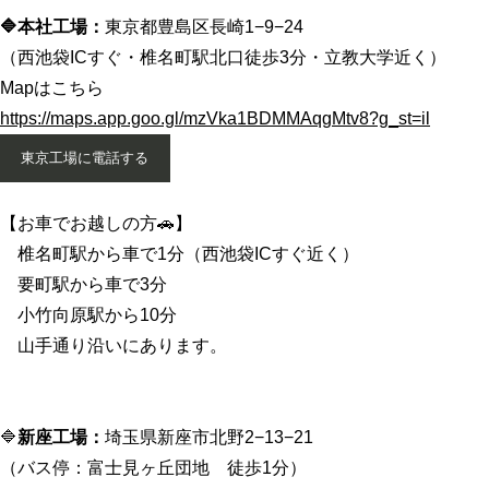
🔷本社工場：
東京都豊島区長崎1−9−24
（西池袋ICすぐ・椎名町駅北口徒歩3分・立教大学近く）
Mapはこちら
https://maps.app.goo.gl/mzVka1BDMMAqgMtv8?g_st=il
東京工場に電話する
【お車でお越しの方🚗】
椎名町駅から車で1分（西池袋ICすぐ近く）
要町駅から車で3分
小竹向原駅から10分
山手通り沿いにあります。
🔷
新座工場：
埼玉県新座市北野2−13−21
（バス停：富士見ヶ丘団地 徒歩1分）