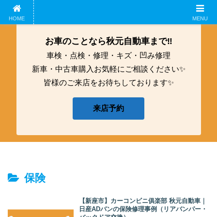
ホーム
企業概要
鈑金工募集中！
アクセス
HOME
MENU
お車のことなら秋元自動車まで‼️
車検・点検・修理・キズ・凹み修理
新車・中古車購入お気軽にご相談ください✨
皆様のご来店をお待ちしております✨
来店予約
保険
【新座市】カーコンビニ俱楽部 秋元自動車｜
日産ADバンの保険修理事例（リアバンパー・