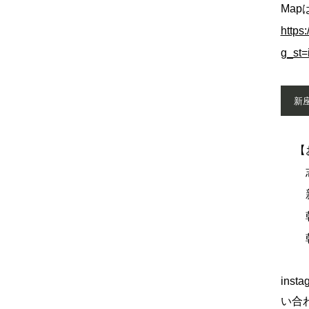
Map
https
g_st=i
新
【お
志木
新座
朝霞
朝霞
ins
い合