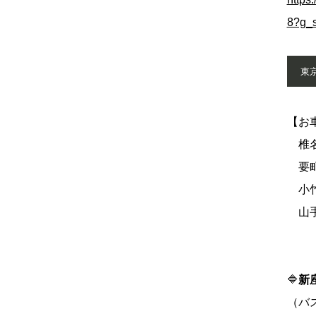
8?g_s
東
【お
椎名
要町
小竹
山手
🔷
新
（バ