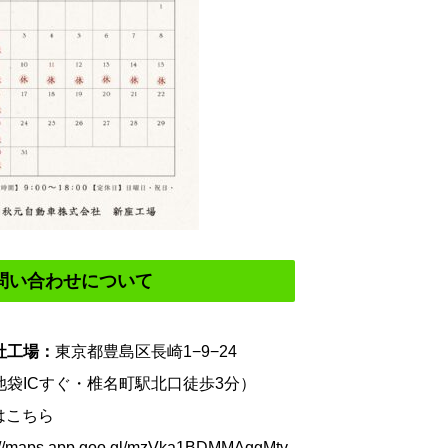
問い合わせについて
社工場：
東京都豊島区長崎1−9−24
池袋ICすぐ・椎名町駅北口徒歩3分）
はこちら
://maps.app.goo.gl/mzVka1BDMMAqgMtv