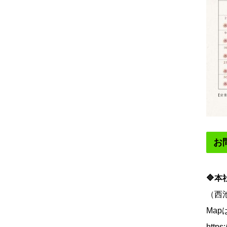
お
🔷本
（西
Map
https