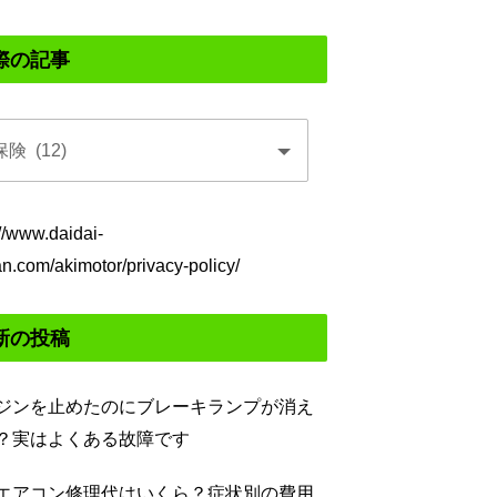
際の記事
://www.daidai-
an.com/akimotor/privacy-policy/
新の投稿
ジンを止めたのにブレーキランプが消え
？実はよくある故障です
エアコン修理代はいくら？症状別の費用