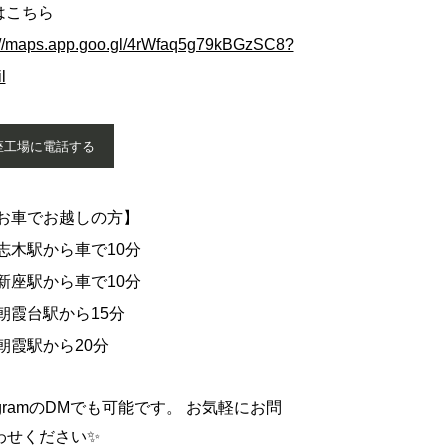
はこちら
://maps.app.goo.gl/4rWfaq5g79kBGzSC8?
l
座工場に電話する
車でお越しの方】
駅から車で10分
駅から車で10分
台駅から15分
駅から20分
tagramのDMでも可能です。 お気軽にお問
わせください✨