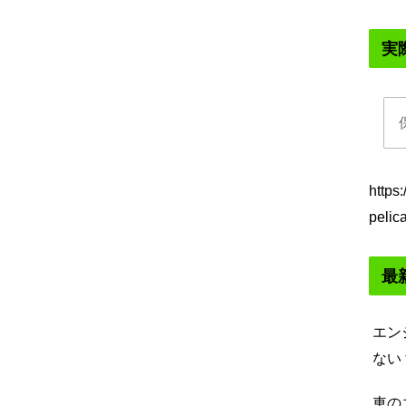
実
https
pelic
最
エン
ない
車の