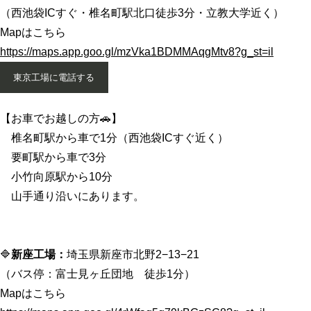
（西池袋ICすぐ・椎名町駅北口徒歩3分・立教大学近く）
Mapはこちら
https://maps.app.goo.gl/mzVka1BDMMAqgMtv8?g_st=il
東京工場に電話する
【お車でお越しの方🚗】
椎名町駅から車で1分（西池袋ICすぐ近く）
要町駅から車で3分
小竹向原駅から10分
山手通り沿いにあります。
🔷
新座工場：
埼玉県新座市北野2−13−21
（バス停：富士見ヶ丘団地 徒歩1分）
Mapはこちら