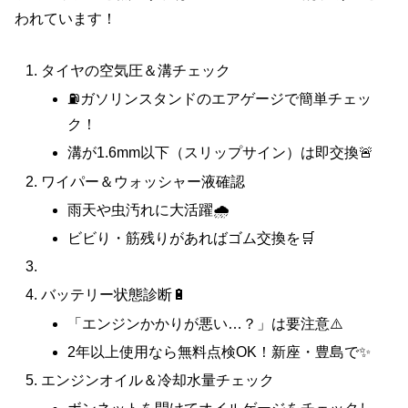
われています！
タイヤの空気圧＆溝チェック
⛽ガソリンスタンドのエアゲージで簡単チェッ
ク！
溝が1.6mm以下（スリップサイン）は即交換🚨
ワイパー＆ウォッシャー液確認
雨天や虫汚れに大活躍🌧️
ビビり・筋残りがあればゴム交換を🛒
バッテリー状態診断🔋
「エンジンかかりが悪い…？」は要注意⚠️
2年以上使用なら無料点検OK！新座・豊島で✨
エンジンオイル＆冷却水量チェック