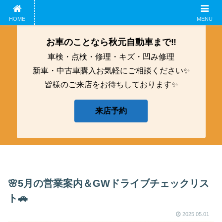
ホーム
企業概要
鈑金工募集中！
アクセス
HOME
MENU
お車のことなら秋元自動車まで‼️
車検・点検・修理・キズ・凹み修理
新車・中古車購入お気軽にご相談ください✨
皆様のご来店をお待ちしております✨
来店予約
🌸5月の営業案内＆GWドライブチェックリス
ト🚗
2025.05.01