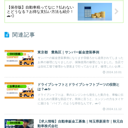
【保存版】自動車税ってなに？払わない
とどうなる？お得な支払い方法も紹介！
🚗💨
関連記事
東京都 豊島区｜サンバー鈑金塗装事例
SNS投稿
サンバーの鈑金塗装事例になります😢後ろから追突されてしまった
お車の修理になりましたが、保険使用の修理になりました。当店で
は自社工場で修理から塗装まで行っております。修理したいお車な
どございましたら当店までお任せください‼️
2024.10.01
ドライブシャフトとドライブシャフトブーツの役割と
お車まめちしき
は？🚗✨
ドライブシャフトは、車のエンジンから発生した動力を、車輪に伝
えるための重要な部品です。簡単に言うと、エンジンの力をタイヤ
に届ける「パイプ」のような存在なんです。🚗💨
2024.11.12
【求人情報】自動車鈑金工募集｜埼玉県新座市｜秋元自
SNS投稿
動車株式会社