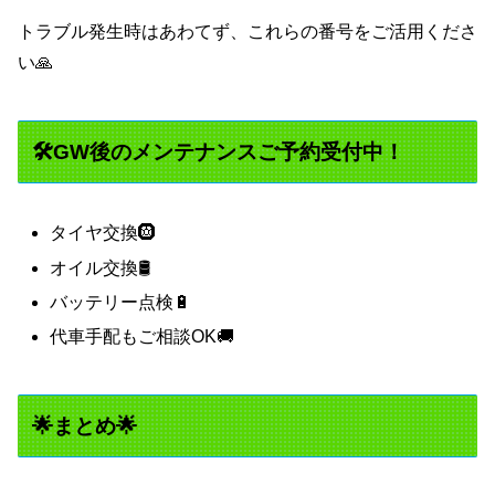
トラブル発生時はあわてず、これらの番号をご活用くださ
い🙏
🛠️GW後のメンテナンスご予約受付中！
タイヤ交換🛞
オイル交換🛢️
バッテリー点検🔋
代車手配もご相談OK🚚
🌟まとめ🌟